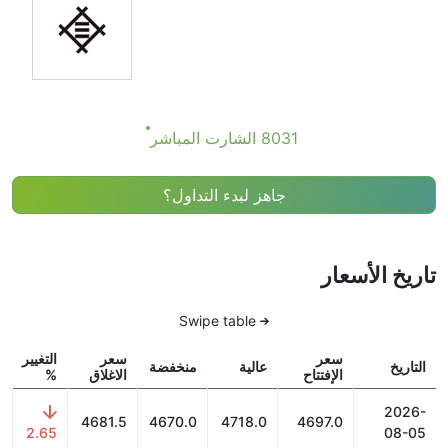
8031 الشارت المباشر
جاهز لبدء التداول؟
تاريخ الأسعار
Swipe table
سعر
سعر
التغيير
التاريخ
عالية
منخفضة
الإفتتاح
الاغلاق
%
2026-
4681.5
4670.0
4718.0
4697.0
2.65
08-05