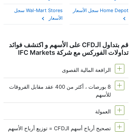
Home Depot سجل الأسعار
Wal-Mart Stores سجل
الأسعار
قم بتداول الـCFD على الأسهم و اكتشف فوائد
تداولات الفوركس مع شركة IFC Markets
الرافعة المالية القصوى
8 بورصات ، أكثر من 400 عقد مقابل الفروقات
MetaTrader4 & MetaTrader5 1:20 أو (هامش 5%)
للأسهم
على NetTradeX الرافعة المالية لعقود الأسهم CFD
تساوي الرافعة المالية لحساب التداول (الحد الأقصى
العمولة
نقدم أكثر من 400 عقد مقابل الفروقات على أسهم
1:20).
البورصات التالية -
NYSE | Nasdaq
(الولايات
تصحيح أرباح أسهم الـCFD = توزيع أرباح الأسهم
المتحدة الأمريكية),
Xetra
(ألمانيا),
LSE
(المملكة
بدءًا من 0.1٪ من حجم الطلب بالنسبة للأسهم