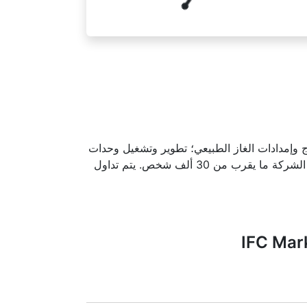
اج وإمدادات الغاز الطبيعي؛ تطوير وتشغيل وحدات
مصادر الطاقة المتجددة. وتخدم الشركة أكثر من 7.5 مليون عميل. ولديها أيضا أصول في كندا وأمريكا اللاتينية. وتوظف الشركة ما يقرب من 30 ألف شخص. يتم تداول