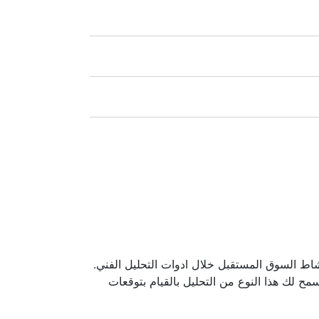
مريكية),
Xetra
(ألمانيا),
LSE
(المملكة
يحصل أصحاب صفقات الطويلة لـ (CFD) المفتوحة على حصص موزعة تساوي قيمة توزيع الدفع. عند حساب تعديل إيجابي يتم خصم ضريبة بنسبة 20٪ من
نشاط السوق المستقبل خلال ادوات التحليل الفني.
مح لك هذا النوع من التحليل بالقيام بتوقعات