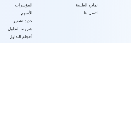
نماذج الطلبية
المؤشرات
اتصل بنا
الأسهم
جديد تشفير
شروط التداول
أحجام التداول
المتطلبات الهامشية
انواع الاوامر و شرو
تنفيذ التداول
تابعنا على
تأسست IFCMARKETS. CORP في جزر فيرجن البريطانية تحت رقم التسجيل 669838 ومرخصة من قبل لجنة الخدمات المالية لجزر فيرجن البريطانية (BVI FSC) للقيام بالأعمال الاستثمارية ،