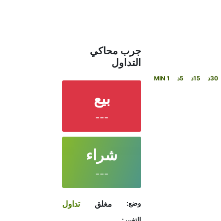
جرب محاكي
التداول
30د
15د
5د
1 MIN
بيع
---
شراء
---
وضع:
مغلق
تداول
التغيير: