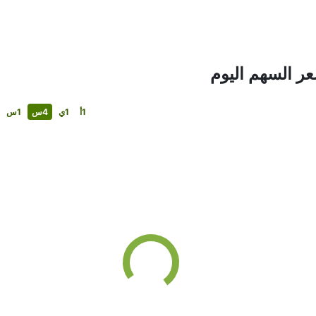
1أ
1ي
4س
1س