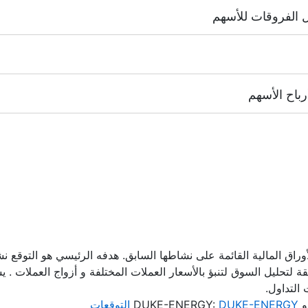
NYSE | Nasdaq
(الولايات المتحدة الأ
HK
(هونغ كونغ),
TSE
(اليابان).
ا إجراء عمولة.
زيع أرباح الأسهم.
"
أوراق المالية القائمة على نشاطها السابق. هدفه الرئيسي هو التوقع 
لتحليل السوق لتنبؤ بالأسعار العملات المختلفة و أزواج العملات . يس
التداول.
D:
DUKE-ENERGY التوقعات