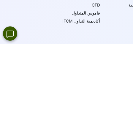
ية
CFD
قاموس المتداول
أكاديمية التداول IFCM
19
لغة
دعم عبر الإنترنت