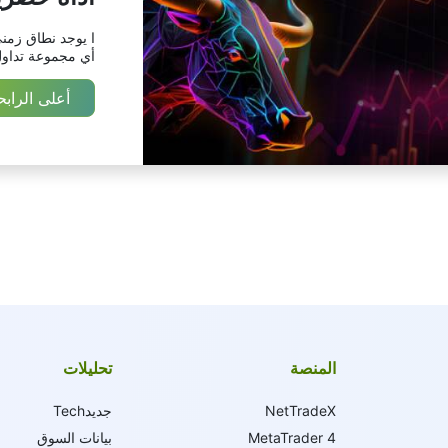
ا يوجد نطاق زمن
أي مجموعة تداول
أعلى الرابح
المنصة
تحليلات
NetTradeX
جديدTech
MetaTrader 4
بيانات السوق