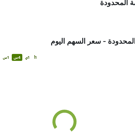
ضة المحدودة
المحدودة - سعر السهم اليوم
1أ
1ي
4س
1س