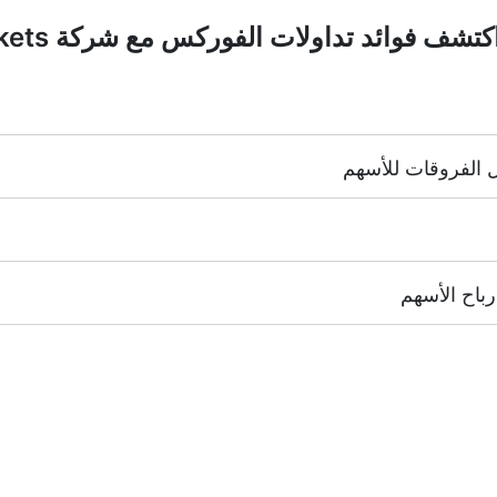
NYSE | Nasdaq
(الولايات المتحدة الأ
HK
(هونغ كونغ),
TSE
(اليابان).
ا إجراء عمولة.
زيع أرباح الأسهم.
"