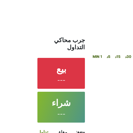
جرب محاكي
التداول
30د
15د
5د
1 MIN
بيع
---
شراء
---
وضع:
مغلق
تداول