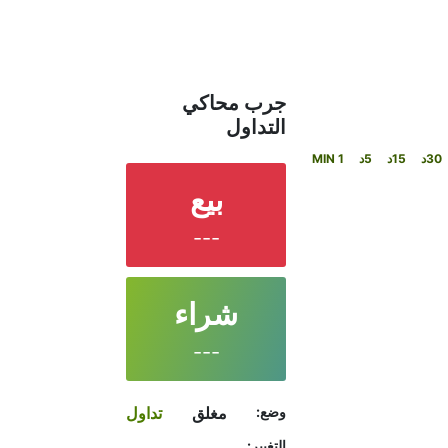
جرب محاكي
التداول
30د
15د
5د
1 MIN
بيع
---
شراء
---
وضع:
مغلق
تداول
التغيير: