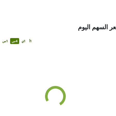
1أ
1ي
4س
1س