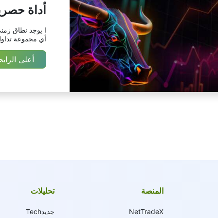
أداة حصري
ا يوجد نطاق زمن
أي مجموعة تداول
أعلى الرابح
المنصة
تحليلات
NetTradeX
جديدTech