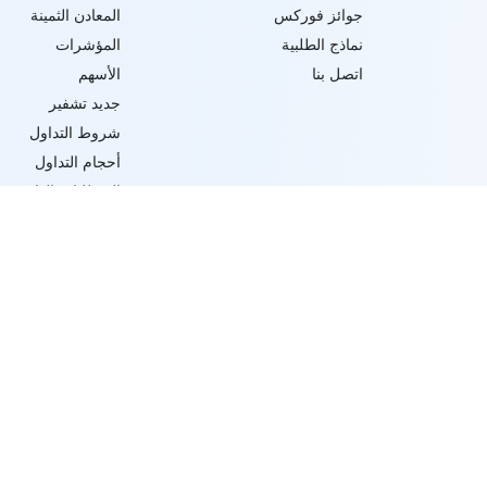
جوائز فوركس
المعادن الثمينة
نماذج الطلبية
المؤشرات
اتصل بنا
الأسهم
جديد تشفير
شروط التداول
أحجام التداول
المتطلبات الهامشية
انواع الاوامر و شرو
تنفيذ التداول
تابعنا على