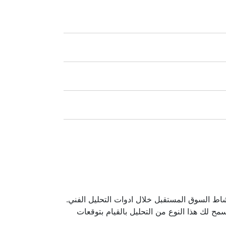
مريكية),
Xetra
(ألمانيا),
LSE
(المملكة
بدءًا من 0.1٪ من حجم الطلب بالنسبة للأسهم الأمريكية - 0.02 دولار أمريكي لكل سهم واحد وبالنسبة للأسهم الكندية - 0.03 دولار كندي لكل سهم واحد.
يحصل أصحاب صفقات الطويلة لـ (CFD) المفتوحة على حصص موزعة تساوي قيمة توزيع الدفع. عند حساب تعديل إيجابي يتم خصم ضريبة بنسبة 20٪ من
بالنسبة إلى منصتي NetTradeX و MT4 يساوي الحد الأدنى للعمولة لصفقة واحدة قيمة النقطة الواحدة باستثناء الأسهم الصينية مع الحد الأدنى للعمولة من 8
HKD والأسهم اليابانية - 100 ين والأسهم الكندية - 1.5 CAD. بالنسبة إلى MT5 يتم تحديد الحد الأدنى للعمولة من خلال عملة الرصيد في الحساب - 1 دولار
نشاط السوق المستقبل خلال ادوات التحليل الفني.
مح لك هذا النوع من التحليل بالقيام بتوقعات