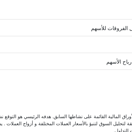
NYSE | Nasdaq
(الولايات المتحدة الأ
HK
(هونغ كونغ),
TSE
(اليابان).
.
ا إجراء عمولة.
زيع أرباح الأسهم.
"
أوراق المالية القائمة على نشاطها السابق. هدفه الرئيسي هو التوقع 
لتحليل السوق لتنبؤ بالأسعار العملات المختلفة و أزواج العملات . يس
التداول.