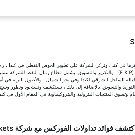
ة متكاملة مقرها في كندا. وتركز الشركة على تطوير الحوض النفطي في كندا ،
قطاعات أعمال: الرمال النفطية ، التنقيب والإنتاج (E & P) ، والتكرير والتسويق. يشمل قطا
مليات خارجية قبالة الساحل الشرقي لكندا وفي بحر الشمال ، والأصول البرية 
لتوريد والتسويق. بالإضافة إلى ذلك ، تستكشف وتستحوذ وتطور وتنتج 
م وتسوق المنتجات البترولية والبتروكيماوية في المقام الأول في كن