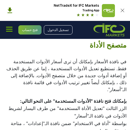
NetTradeX for IFC Markets
Trading App
المنصة
منصات تداول
التوجيهات اليدوية
تسجيل الدخول
فتح حساب
دليل المستخدم للنت تريدكس ويندوز موبايل
متصفح الأداة
متصفح الأداة
في نافذة الأسعار بإمكانك أن ترى أسعار الأدوات المستخدمة
فقط. تستطيع تعديل الأدوات المستخدمة ، إما عن طريق الحذف
أو إضافة أدوات جديدة من خلال متصفح الأدوات. بالإضافة إلى
ذلك ، بإمكانك أيضاّ تغيير ترتيب الأدوات في قائمة نافذة
الـ"أسعار".
بإمكانك فتح نافذة "الأدوات المستخدمة" على النحو التالي:
الزر الثالث "تعديل الأداة المستخدمة" من طرف اليسار لشريط
الأدوات في نافذة الـ"أسعار"
بواسطة "أداة في الاستخدام" ضمن نافذة الـ"إعدادات" ، متاحة