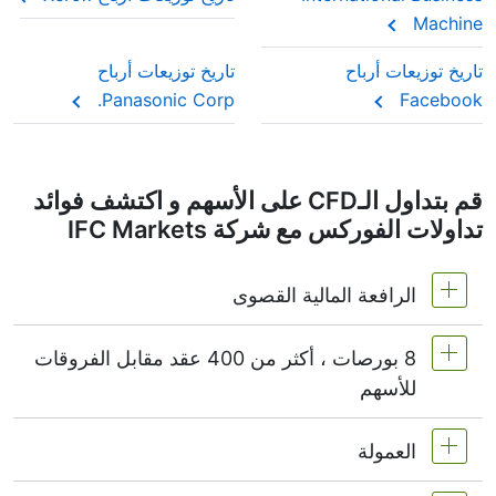
هذا التعديل يضمن أن يعكس سعر عقد CFD القيمة
Machine
السوقية الحقيقية للسهم، تماماً كما لو كنت تملك الأسهم
الفعلية.
تاريخ توزيعات أرباح
تاريخ توزيعات أرباح
Panasonic Corp.
Facebook
قم بتداول الـCFD على الأسهم و اكتشف فوائد
تداولات الفوركس مع شركة IFC Markets
الرافعة المالية القصوى
8 بورصات ، أكثر من 400 عقد مقابل الفروقات
MetaTrader4 & MetaTrader5 1:20 أو (هامش 5%)
للأسهم
على NetTradeX الرافعة المالية لعقود الأسهم CFD
تساوي الرافعة المالية لحساب التداول (الحد الأقصى
العمولة
نقدم أكثر من 400 عقد مقابل الفروقات على أسهم
1:20).
البورصات التالية -
NYSE | Nasdaq
(الولايات