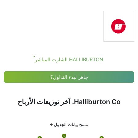
— حيث تركز الشركة أكثر على النمو بدلاً من دفع توزيعات كبيرة.
ومع ذلك، فإن معرفة تاريخ توزيعات أرباح HALLIBURTON
يساعد في التخطيط لتحركاتك الاستثمارية.
تاريخ توزيعات أرباح HALLIBURTON
إذا كنت تتابع Halliburton Co. (رمز السهم: HALLIBURTON)،
فربما صادفت مصطلح “تاريخ توزيعات أرباح HALLIBURTON”.
ولكن ماذا يعني فعليًا، ولماذا يجب أن تهتم به؟
HALLIBURTON الشارت المباشر
التوزيعات هي دفعات مالية تقدمها الشركة لمساهميها — أشبه
بمكافأة على امتلاك أسهمها. ليست كل الشركات تقدم توزيعات
جاهز لبدء التداول؟
أرباح، لكن Halliburton Co. تفعل ذلك، رغم أنها معروفة أكثر
بنمو السهم بدلاً من توزيعات كبيرة.
تاريخ التوزيعات ليس مجرد تاريخ واحد — بل هناك عدة تواريخ
Halliburton Co. آخر توزيعات الأرباح
أساسية تشكل الجدول الزمني للتوزيعات. وإليك معنى كل واحد
منها:
1. تاريخ الإعلان
مسح بيانات الجدول
هذا هو الوقت الذي تعلن فيه Halliburton Co. رسميًا أنها ستدفع
توزيعات أرباح. وتوضح الشركة للجمهور كم ستدفع لكل سهم