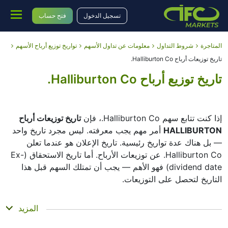
تسجيل الدخول
فتح حساب
المتاجرة
شروط التداول
معلومات عن تداول الأسهم
تواريخ توزيع أرباح الأسهم
تاريخ توزيعات أرباح Halliburton Co.
تاريخ توزيع أرباح Halliburton Co.
إذا كنت تتابع سهم Halliburton Co.، فإن
تاريخ توزيعات أرباح
HALLIBURTON
أمر مهم يجب معرفته. ليس مجرد تاريخ واحد
— بل هناك عدة تواريخ رئيسية. تاريخ الإعلان هو عندما تعلن
Halliburton Co. عن توزيعات الأرباح. أما تاريخ الاستحقاق (Ex-
dividend date) فهو الأهم — يجب أن تمتلك السهم قبل هذا
التاريخ لتحصل على التوزيعات.
تاريخ التسجيل هو عندما تتحقق Halliburton Co. من قائمة
المزيد
المساهمين لديها، أما تاريخ الدفع فهو عندما تحصل فعليًا على
الأموال. تقوم Halliburton Co. بدفع توزيعات أرباح، لكنها صغيرة