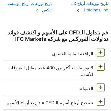
الفعلية.
تاريخ توزيعات أرباح JX
تاريخ توزيعات أرباح مؤسسة
Holdings, Inc.
انبكس
قم بتداول الـCFD على الأسهم و اكتشف فوائد
تداولات الفوركس مع شركة IFC Markets
الرافعة المالية القصوى
8 بورصات ، أكثر من 400 عقد مقابل الفروقات
MetaTrader4 & MetaTrader5 1:20 أو (هامش 5%)
للأسهم
على NetTradeX الرافعة المالية لعقود الأسهم CFD
تساوي الرافعة المالية لحساب التداول (الحد الأقصى
العمولة
نقدم أكثر من 400 عقد مقابل الفروقات على أسهم
1:20).
البورصات التالية -
NYSE | Nasdaq
(الولايات
تصحيح أرباح أسهم الـCFD = توزيع أرباح الأسهم
المتحدة الأمريكية),
Xetra
(ألمانيا),
LSE
(المملكة
بدءًا من 0.1٪ من حجم الطلب بالنسبة للأسهم
المتحدة),
ASX
(أستراليا),
TSX
(كندا),
HKEx
(هونغ
الأمريكية - 0.02 دولار أمريكي لكل سهم واحد