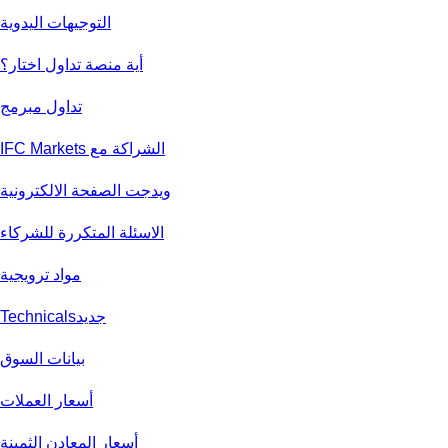
التوجيهات اليدوية
أية منصة تداول اختار؟
تداول مبرمج
الشراكة مع IFC Markets
ويدجت الصفحة الالكترونية
الاسئلة المتكررة للشركاء
مواد ترويجية
جديد
Technicals
بيانات السوق
أسعار العملات
أسعار المعادن الثمينة