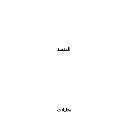
أحجام التداول
المتطلبات الهامشية
انواع الاوامر و شروط تنفيذها
تنفيذ التداول
المنصة
NetTradeX
MetaTrader 4
MetaTrader 5
أية منصة تداول اختار؟
تحليلات
جديدTech