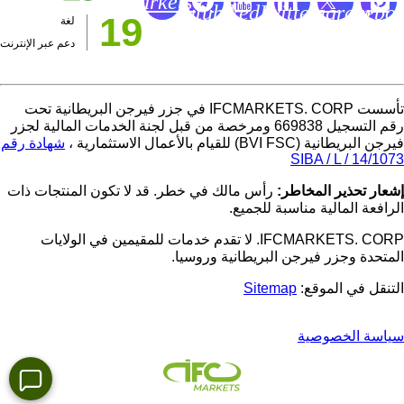
Markets
Youtube
LinkedIn
Twitter
Instagram
Facebo
19
Telegram
لغة
Channel
Page
Page
Page
Pa
دعم عبر الإنترنت
تأسست IFCMARKETS. CORP في جزر فيرجن البريطانية تحت
رقم التسجيل 669838 ومرخصة من قبل لجنة الخدمات المالية لجزر
فيرجن البريطانية (BVI FSC) للقيام بالأعمال الاستثمارية ،
شهادة رقم
SIBA / L / 14/1073
إشعار تحذير المخاطر:
رأس مالك في خطر. قد لا تكون المنتجات ذات
الرافعة المالية مناسبة للجميع.
IFCMARKETS. CORP. لا تقدم خدمات للمقيمين في الولايات
المتحدة وجزر فيرجن البريطانية وروسيا.
التنقل في الموقع:
Sitemap
سياسة الخصوصية