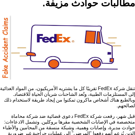
مطالبات حوادث مزيفة.
تنقل شركة FedEx تقريبًا كل ما يشتريه الأمريكيون، من المواد الغذائية
إلى المستلزمات الطبية، وتُعد الشاحنات شريان الحياة للاقتصاد.
وبالطبع هناك أشخاص ماكرون تمكنوا من إيجاد طريقة لاستخدام ذلك
لصالحهم.
قبل شهر، رفعت شركة FedEx دعوى قضائية ضد شركة محاماة
متخصصة في الإصابات الشخصية مقرها بروكلين. وتشمل الادعاءات:
حوادث مدبرة، وإصابات وهمية، وشبكة منسقة من المحامين والأطباء
الذين يُزعم أنهم دفعوا "المرضى" إلى عمليات جراحية غير ضرورية