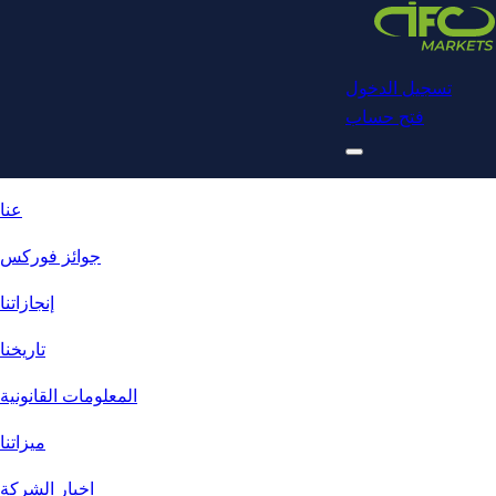
Download
NetTradeX for IFC Markets
Trading App
تسجيل الدخول
فتح حساب
عنا
جوائز فوركس
إنجازاتنا
تاريخنا
المعلومات القانونية
ميزاتنا
اخبار الشركة