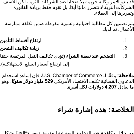
قد يبدو الأمر وكأنه جريمة بلا ضحايا ضد الشركات الثرية، لكن للأسف
الشركات الثرية لا تتضرر ماليًا أبدًا، بل تقوم فقط بزيادة الفاتورة
وتمريرها إلى العملاء.
يتم تضمين كل مطالبة احتيالية وتسوية مفرطة ضمن تكلفة ممارسة
الأعمال. ثم لديك
ارتفاع أقساط التأمين
زيادة تكاليف الشحن
التضخم عند نقطة الشراء
(تؤدي تكاليف النقل المرتفعة حتمًا
إلى ارتفاع أسعار السلع الاستهلاكية).
ملاحظة:
وفقًا لـ U.S. Chamber of Commerce، فإن إساءة استخدام
الدعاوى القضائية تكلف الاقتصاد الأمريكي
529 مليار دولار سنويًا
، وهو
ما يعادل
4,207 دولارات لكل أسرة
.
الخلاصة: هذه إشارة شراء
من خلال مكافحة هذه الدعاوى القضائية المزيفة، تقوم FedEx بشكل