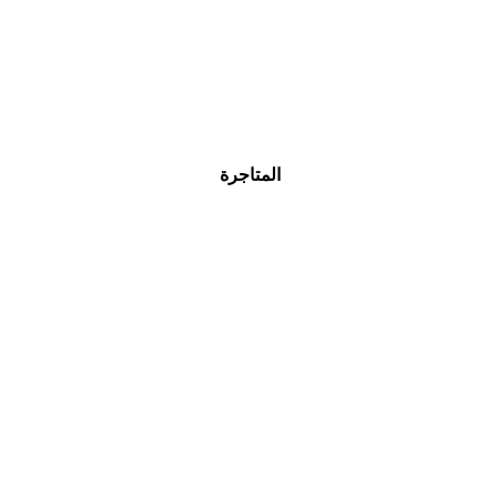
جوائز فوركس
نماذج الطلبية
اتصل بنا
المتاجرة
الفوركس
المعادن الثمينة
المؤشرات
الأسهم
جديد تشفير
شروط التداول